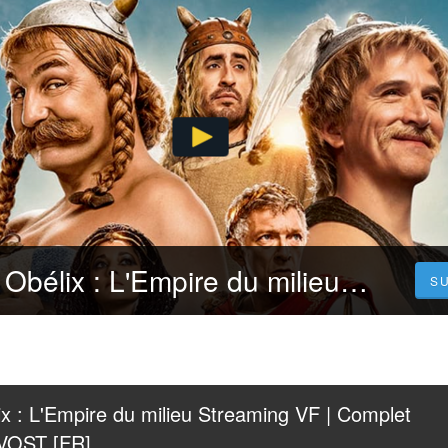
Voir! Astérix et Obélix : L'Empire du milieu Streaming VF | Complet Gratuit en Francais VOST [FR]
S
lix : L'Empire du milieu Streaming VF | Complet 
 VOST [FR]