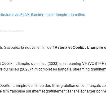
site/fr/movie/643215/astrix--oblix--lempire-du-milieu
===========
r. Savourez la nouvelle film de #
Astérix et Obélix : L'Empire 
et Obélix : L'Empire du milieu (2023) en streaming VF (VOSTFR) g
ire du milieu (2023) film complet en français, streaming gratuite
élix : L'Empire du milieu des films gratuitement en français comp
e film française sur internet gratuitement sans télécharger bonn