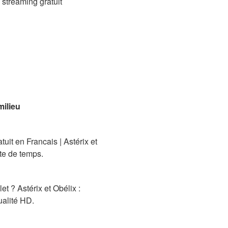
 streaming gratuit
milieu
uit en Francais | Astérix et
ite de temps.
t ? Astérix et Obélix :
ualité HD.