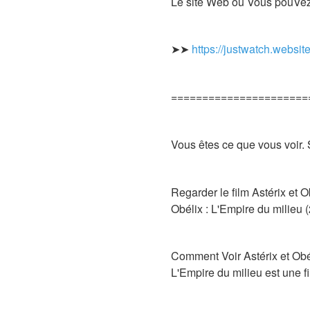
Le site Web où Vous pouVez r
➤➤
https://justwatch.websit
======================
Vous êtes ce que vous voir. 
Regarder le film Astérix et 
Obélix : L'Empire du milieu 
Comment Voir Astérix et Obél
L'Empire du milieu est une f