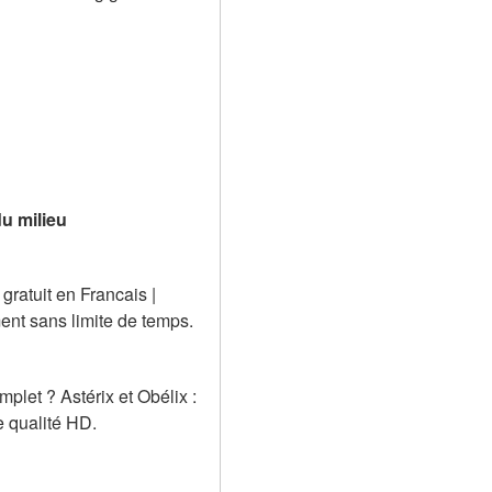
du milieu
ratuit en Francais | 
ment sans limite de temps.
let ? Astérix et Obélix : 
e qualité HD.