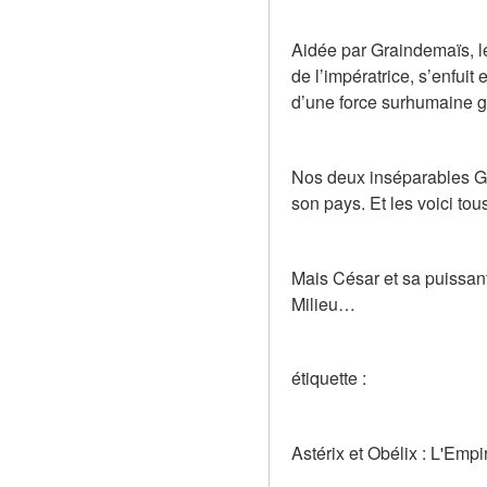
Aidée par Graindemaïs, le 
de l’impératrice, s’enfui
d’une force surhumaine g
Nos deux inséparables Gau
son pays. Et les voici to
Mais César et sa puissant
Milieu…
étiquette :
Astérix et Obélix : L'Empi