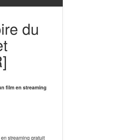
ire du 
t 
]
n film en streaming 
 en streaming gratuit