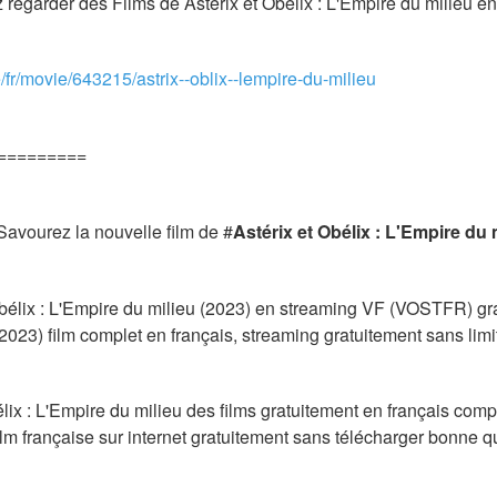
egarder des Films de Astérix et Obélix : L'Empire du milieu en
e/fr/movie/643215/astrix--oblix--lempire-du-milieu
=========
Savourez la nouvelle film de #
Astérix et Obélix : L'Empire du 
Obélix : L'Empire du milieu (2023) en streaming VF (VOSTFR) grat
(2023) film complet en français, streaming gratuitement sans lim
ix : L'Empire du milieu des films gratuitement en français comple
ilm française sur internet gratuitement sans télécharger bonne q